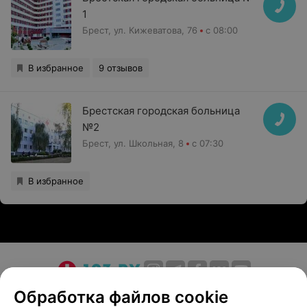
1
Брест, ул. Кижеватова, 76
с 08:00
В избранное
9 отзывов
Брестская городская больница
№2
Брест, ул. Школьная, 8
с 07:30
В избранное
О проекте
Новости проекта
Размещение рекламы
Обработка файлов cookie